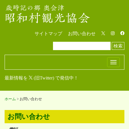
サイトマップ
お問い合わせ
検索
T
o
最新情報を
(旧Twitter) で発信中！
g
g
l
ホーム
>
お問い合わせ
e
n
a
お問い合わせ
v
i