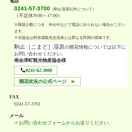
電話
g
0241-57-3700
（駒止湿原以外について）
a
（不定休/9:00～17:00
）
t
※職員少数につき、外出中などで電話に出られない場合がござい
i
ます。
o
※当協会は村役場観光交流係とは異なる民間の団体です。
n
駒止［こまど］湿原
の開花情報については以下に
お問い合わせください。
南会津町観光物産協会様
0241-62-3000
開花状況の公式ページ
FAX
0241-57-3701
メール
☞お問い合わせフォームからお送りください。