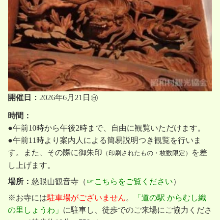
開催日：
2026年6月21日㊐
時間：
●午前10時から午後2時まで、自由に観覧いただけます。
●午前11時より案内人による簡易説明つき観覧を行いま
す。また、その際に御朱印
を差
（印刷されたもの・枚数限定）
し上げます。
場所：
慈眼山観音寺（
☞こちらをご覧ください
）
※お寺には
駐車場がございません
。
「道の駅 からむし織
の里しょうわ」
に駐車し、徒歩でのご来場にご協力くださ