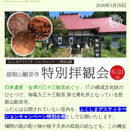
2026年5月29日
g
a
t
i
o
n
日本遺産「会津の三十三観音めぐり」
の構成文化財の
ひとつで、御蔵入三十三観音 第七番札所となっている慈
眼山観音寺。
ふだんは公開されていない堂内を、
ふくしまデスティネー
ションキャンペーン特別企画
として公開いたします。
欄間の龍の彫り物や格子天井の双龍の絵などを、この機会