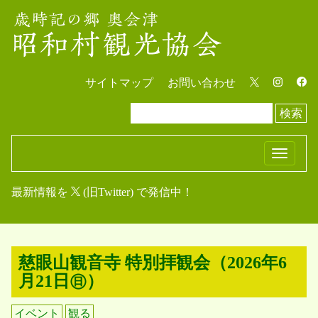
サイトマップ
お問い合わせ
検索
T
o
最新情報を
(旧Twitter) で発信中！
g
g
l
e
慈眼山観音寺 特別拝観会（2026年6
n
月21日㊐）
a
v
イベント
観る
i