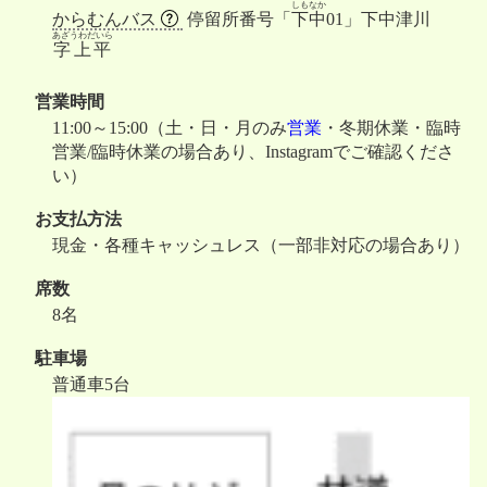
しもなか
からむんバス
停留所番号「
下中
01」下中津川
あざうわだいら
字上平
営業時間
11:00～15:00（土・日・月のみ
営業
・冬期休業・臨時
営業/臨時休業の場合あり、Instagramでご確認くださ
い）
お支払方法
現金・各種キャッシュレス（一部非対応の場合あり）
席数
8名
駐車場
普通車5台