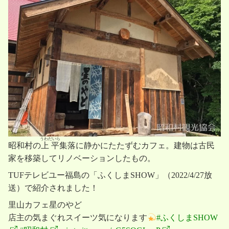
g
a
t
i
o
n
うわだいら
昭和村の
上平
集落に静かにたたずむカフェ。建物は古民
家を移築してリノベーションしたもの。
TUFテレビユー福島の「ふくしまSHOW」（2022/4/27放
送）で紹介されました！
里山カフェ星のやど
店主の気まぐれスイーツ気になります
#ふくしまSHOW