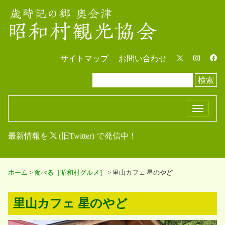
サイトマップ
お問い合わせ
検索
T
o
最新情報を
(旧Twitter) で発信中！
g
g
l
ホーム
>
食べる［昭和村グルメ］
>
里山カフェ 星のやど
e
n
a
里山カフェ 星のやど
v
i